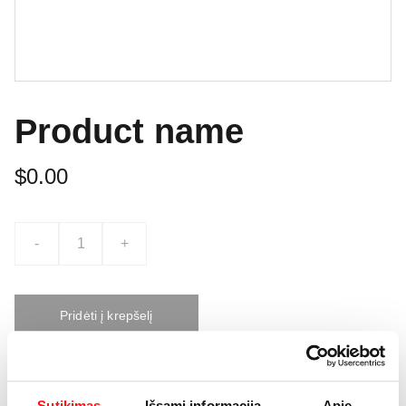
Product name
$0.00
-
+
Pridėti į krepšelį
This is a sample product description. You can use it to
Sutikimas
Išsami informacija
Apie