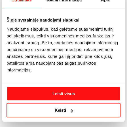
describe your product, from its size, weight, and color to
other characteristics like material, and so on.
Šioje svetainėje naudojami slapukai
Make sure you highlight the best qualities and the most
Naudojame slapukus, kad galėtume suasmeninti turinį
important functions that the product has. Make your
bei skelbimus, teikti visuomeninės medijos funkcijas ir
customers want it and tell them how the product could help
analizuoti srautą. Be to, svetainės naudojimo informaciją
make their life easier or simply more beautiful. After you
bendriname su visuomeninės medijos, reklamavimo ir
have added your product description in the store settings, it
analizės partneriais, kurie gali ją pridėti prie kitos jūsų
will appear here automatically
pateiktos arba naudojant paslaugas surinktos
informacijos.
Leisti visus
Keisti