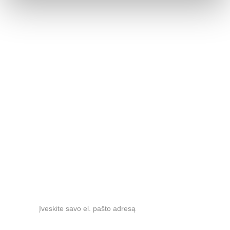
Salonai
VILNIUS
. Baldų rojus (3 a.), Kalvarijų g. 125A 
+370 686 37568
KAUNAS
. Materija, Drobės g. 62, 
+370 
609 
65555
RUMŠIŠKĖS
 Nemuno g. 1, 
+370 612 83059
info@jaseviciausbaldai.lt
Naujienlaiškis
El. paštas