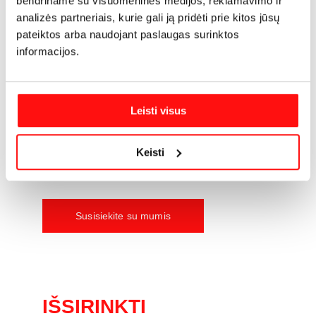
bendriname su visuomeninės medijos, reklamavimo ir
Individualiai pritaikomus baldus gaminame 
analizės partneriais, kurie gali ją pridėti prie kitos jūsų
jau daugiau nei 30 metų. Susitikime pokalbiui 
pateiktos arba naudojant paslaugas surinktos
mūsų salonuose Vilniuje arba Kaune. 
informacijos.
Išspręsime visus klausimus, patarsime dėl 
tinkamiausių sprendimų. 
Leisti visus
Pažadame, užsisakius stalą ar komplektą, 
vietoje daugybės klausimų liks tik ramybė.
Keisti
Susisiekite su mumis
IŠSIRINKTI