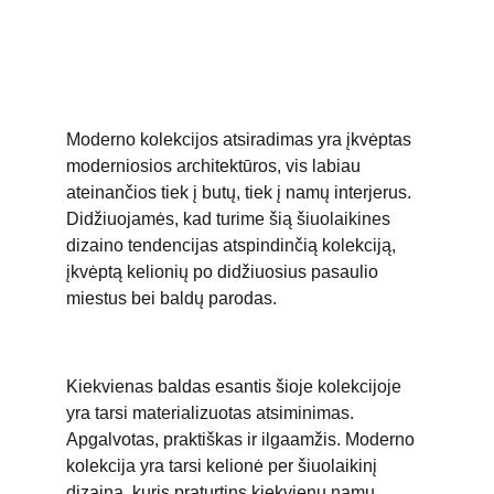
MODERNAS
Moderno kolekcijos atsiradimas yra įkvėptas 
moderniosios architektūros, vis labiau 
ateinančios tiek į butų, tiek į namų interjerus. 
Didžiuojamės, kad turime šią šiuolaikines 
dizaino tendencijas atspindinčią kolekciją, 
įkvėptą kelionių po didžiuosius pasaulio 
miestus bei baldų parodas. 
Kiekvienas baldas esantis šioje kolekcijoje 
yra tarsi materializuotas atsiminimas. 
Apgalvotas, praktiškas ir ilgaamžis. Moderno 
kolekcija yra tarsi kelionė per šiuolaikinį 
dizainą, kuris praturtins kiekvienų namų 