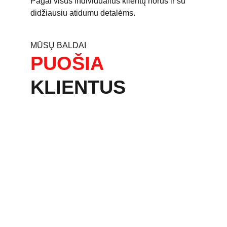
Pagal visus individualius klientų norus ir su 
didžiausiu atidumu detalėms.
MŪSŲ BALDAI
PUOŠIA
KLIENTUS