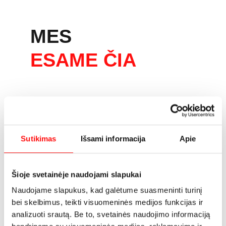
MES
ESAME ČIA
Kas jei dar nežinau reikiamo stalo ilgio?
Kokią medieną pasirinkti? 
Kokią stalviršio formą rinktis?
Sutikimas
Išsami informacija
Apie
Ar reikalinga stalo išskleidimo funkcija?
Kokio aukščio stalą gaminti?
Kas yra stalviršio kanto profilis?
Šioje svetainėje naudojami slapukai
Naudojame slapukus, kad galėtume suasmeninti turinį
< ... >
bei skelbimus, teikti visuomeninės medijos funkcijas ir
analizuoti srautą. Be to, svetainės naudojimo informaciją