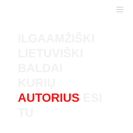
ILGAAMŽIŠKI
LIETUVIŠKI 
BALDAI
KURIŲ 
AUTORIUS
 ESI 
TU
Karta iš kartos tęsiame baldų gamybos 