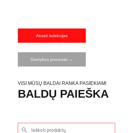
tradicijas. Individualiai personalizuoti 
valgomojo baldai sušildyti patyrusio ir 
profesionalaus rankų darbo.
Atrasti kolekcijas
Gamybos procesas →
VISI MŪSŲ BALDAI RANKA PASIEKIAMI
BALDŲ PAIEŠKA