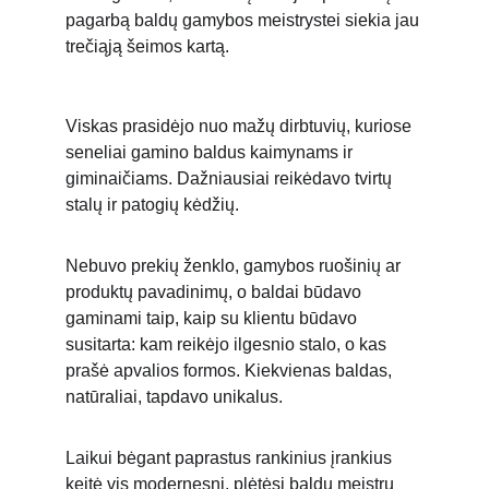
pagarbą baldų gamybos meistrystei siekia jau 
trečiąją šeimos kartą. 
Viskas prasidėjo nuo mažų dirbtuvių, kuriose 
seneliai gamino baldus kaimynams ir 
giminaičiams. Dažniausiai reikėdavo tvirtų 
stalų ir patogių kėdžių. 
Nebuvo prekių ženklo, gamybos ruošinių ar 
produktų pavadinimų, o baldai būdavo 
gaminami taip, kaip su klientu būdavo 
susitarta: kam reikėjo ilgesnio stalo, o kas 
prašė apvalios formos. Kiekvienas baldas, 
natūraliai, tapdavo unikalus. 
Laikui bėgant paprastus rankinius įrankius 
keitė vis modernesni, plėtėsi baldų meistrų 