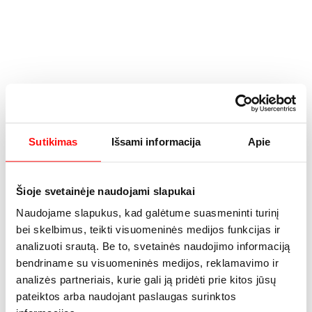
RUMŠIŠKIŲ BALDŲ CENTRAS
NEMUNO G.  1, RUMŠIŠKĖS
Sutikimas
Išsami informacija
Apie
+370 612 83059
Šioje svetainėje naudojami slapukai
Darbo laikas
Naudojame slapukus, kad galėtume suasmeninti turinį
bei skelbimus, teikti visuomeninės medijos funkcijas ir
I - 10 - 16:30
analizuoti srautą. Be to, svetainės naudojimo informaciją
II - V 9:30 - 17:30
bendriname su visuomeninės medijos, reklamavimo ir
VI - 10.00 - 15.00
analizės partneriais, kurie gali ją pridėti prie kitos jūsų
VII - NEDIRBAME
pateiktos arba naudojant paslaugas surinktos