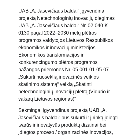
UAB „A. Jasevičiaus baldai“ įgyvendina
projektą Netechnologinių inovacijų diegimas
UAB „A. Jasevičiaus baldai“ Nr. 02-040-K-
0130 pagal 2022–2030 metų plėtros
programos valdytojos Lietuvos Respublikos
ekonomikos ir inovacijų ministerijos
Ekonomikos transformacijos ir
konkurencingumo plėtros programos
pažangos priemonės Nr. 05-001-01-05-07
„Sukurti nuoseklią inovacinės veiklos
skatinimo sistemą“ veiklą „Skatinti
netechnologinių inovacijų plėtrą (Vidurio ir
vakarų Lietuvos regionas)“
Sėkmingai įgyvendinus projektą UAB „A.
Jasevičiaus baldai“ bus sukurti ir į rinką įdiegti
tvarūs ir inovatyvūs produktų dizainai bei
įdiegtos proceso / organizacinės inovacijos,