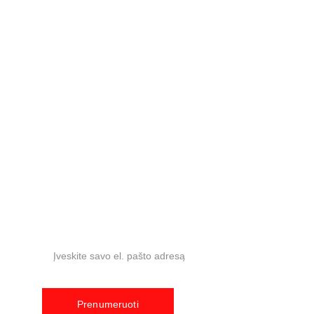
VILNIUS
. Baldų rojus (3 a.), Kalvarijų g. 125A 
+370 686 37568
KAUNAS
. Materija, Drobės g. 62, 
+370 
609 
65555
RUMŠIŠKĖS
 Nemuno g. 1, 
+370 612 83059
info@jaseviciausbaldai.lt
Naujienlaiškis
El. paštas
Prenumeruoti