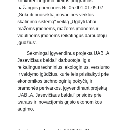
konkurencingumo plėtros programos
pažangos priemonės Nr. 05-001-01-05-07
„Sukurti nuoseklią inovacinės veiklos
skatinimo sistemą“ veiklą „Ugdyti labai
mažoms įmonėms, mažoms įmonėms ir
vidutinėms įmonėms reikalingus darbuotojų
įgūdžius“.
Sėkmingai įgyvendinus projektą UAB „A.
Jasevičiaus baldai“ darbuotojai įgis
reikalingus techninius, ekologinius, verslumo
ir valdymo įgūdžius, kurie leis prisitaikyti prie
ekonomikos technologinių pokyčių ir
pramonės pertvarkos. Įgyvendinant projektą
UAB „A. Jasevičiaus baldai“ prisidės prie
tvaraus ir inovacijomis grįsto ekonomikos
augimo.