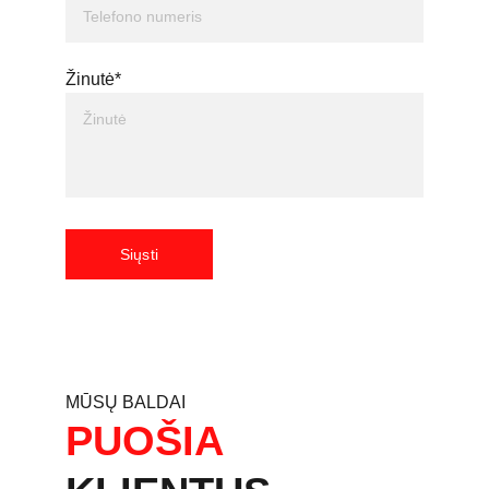
Žinutė*
Siųsti
MŪSŲ BALDAI
PUOŠIA