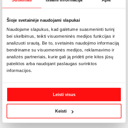
describe your product, from its size, weight, and color to
other characteristics like material, and so on.
Šioje svetainėje naudojami slapukai
Make sure you highlight the best qualities and the most
Naudojame slapukus, kad galėtume suasmeninti turinį
important functions that the product has. Make your
bei skelbimus, teikti visuomeninės medijos funkcijas ir
customers want it and tell them how the product could help
analizuoti srautą. Be to, svetainės naudojimo informaciją
make their life easier or simply more beautiful. After you
bendriname su visuomeninės medijos, reklamavimo ir
have added your product description in the store settings, it
analizės partneriais, kurie gali ją pridėti prie kitos jūsų
will appear here automatically
pateiktos arba naudojant paslaugas surinktos
informacijos.
Leisti visus
Keisti