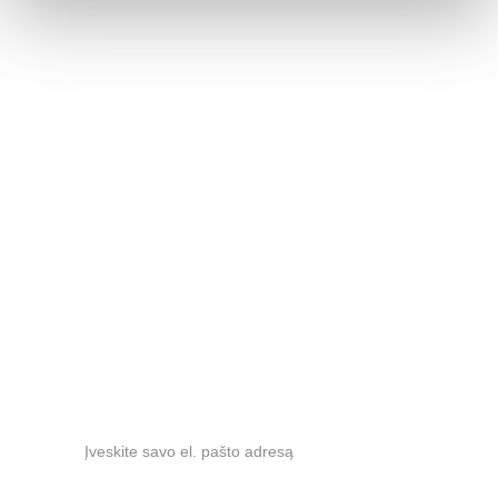
Salonai
VILNIUS
. Baldų rojus (3 a.), Kalvarijų g. 125A 
+370 686 37568
KAUNAS
. Materija, Drobės g. 62, 
+370 
609 
65555
RUMŠIŠKĖS
 Nemuno g. 1, 
+370 612 83059
info@jaseviciausbaldai.lt
Naujienlaiškis
El. paštas