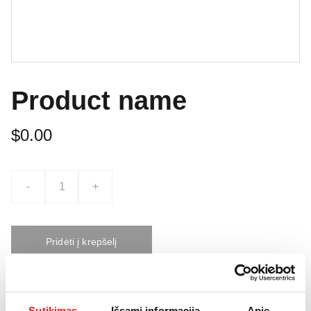
Product name
$0.00
-
+
Pridėti į krepšelį
This is a sample product description. You can use it to
Sutikimas
Išsami informacija
Apie