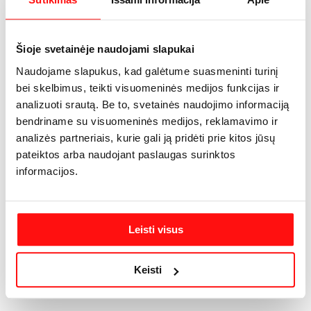
describe your product, from its size, weight, and color to
other characteristics like material, and so on.
Šioje svetainėje naudojami slapukai
Make sure you highlight the best qualities and the most
Naudojame slapukus, kad galėtume suasmeninti turinį
important functions that the product has. Make your
bei skelbimus, teikti visuomeninės medijos funkcijas ir
customers want it and tell them how the product could help
analizuoti srautą. Be to, svetainės naudojimo informaciją
make their life easier or simply more beautiful. After you
bendriname su visuomeninės medijos, reklamavimo ir
have added your product description in the store settings, it
analizės partneriais, kurie gali ją pridėti prie kitos jūsų
will appear here automatically
pateiktos arba naudojant paslaugas surinktos
informacijos.
Leisti visus
Keisti