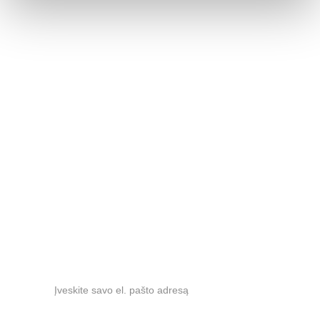
Salonai
VILNIUS
. Baldų rojus (3 a.), Kalvarijų g. 125A 
+370 686 37568
KAUNAS
. Materija, Drobės g. 62, 
+370 
609 
65555
RUMŠIŠKĖS
 Nemuno g. 1, 
+370 612 83059
info@jaseviciausbaldai.lt
Naujienlaiškis
El. paštas