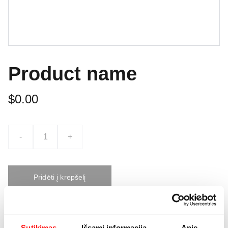
Product name
$0.00
-
+
Pridėti į krepšelį
This is a sample product description. You can use it to
Sutikimas
Išsami informacija
Apie