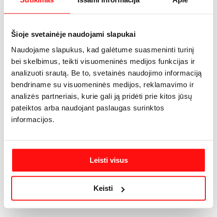
describe your product, from its size, weight, and color to
other characteristics like material, and so on.
Šioje svetainėje naudojami slapukai
Make sure you highlight the best qualities and the most
Naudojame slapukus, kad galėtume suasmeninti turinį
important functions that the product has. Make your
bei skelbimus, teikti visuomeninės medijos funkcijas ir
customers want it and tell them how the product could help
analizuoti srautą. Be to, svetainės naudojimo informaciją
make their life easier or simply more beautiful. After you
bendriname su visuomeninės medijos, reklamavimo ir
have added your product description in the store settings, it
analizės partneriais, kurie gali ją pridėti prie kitos jūsų
will appear here automatically
pateiktos arba naudojant paslaugas surinktos
informacijos.
Leisti visus
Keisti