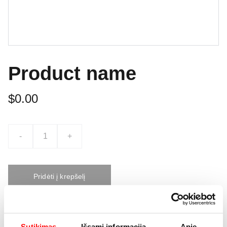
Product name
$0.00
-
+
Pridėti į krepšelį
This is a sample product description. You can use it to
Sutikimas
Išsami informacija
Apie