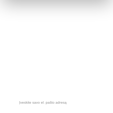
Salonai
VILNIUS
. Baldų rojus (3 a.), Kalvarijų g. 125A 
+370 686 37568
KAUNAS
. Materija, Drobės g. 62, 
+370 
609 
65555
RUMŠIŠKĖS
 Nemuno g. 1, 
+370 612 83059
info@jaseviciausbaldai.lt
Naujienlaiškis
El. paštas